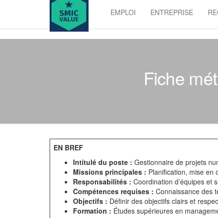
Skip
EMPLOI
ENTREPRISE
RE
to
SMIC
the
value
content
Fiche mét
EN BREF
Intitulé du poste :
Gestionnaire de projets n
Missions principales :
Planification, mise en 
Responsabilités :
Coordination d’équipes et su
Compétences requises :
Connaissance des te
Objectifs :
Définir des objectifs clairs et respec
Formation :
Études supérieures en managemen