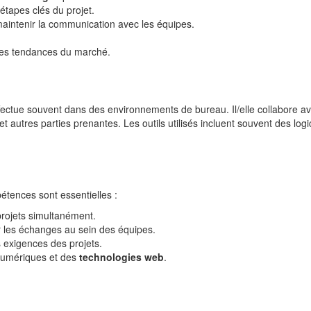
s étapes clés du projet.
maintenir la communication avec les équipes.
 les tendances du marché.
ffectue souvent dans des environnements de bureau. Il/elle collabore a
 autres parties prenantes. Les outils utilisés incluent souvent des logi
étences sont essentielles :
projets simultanément.
er les échanges au sein des équipes.
s exigences des projets.
numériques et des
technologies web
.