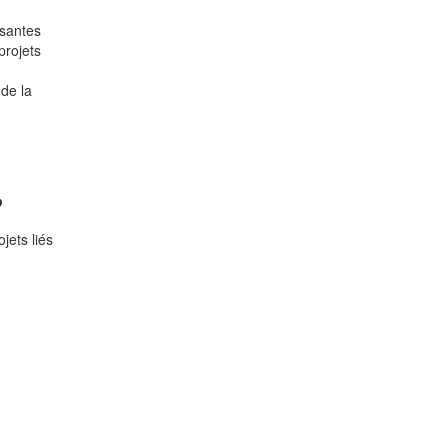
ssantes
projets
 de la
?
jets liés