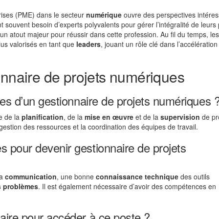
rises (PME) dans le secteur
numérique
ouvre des perspectives intére
t souvent besoin d’experts polyvalents pour gérer l’intégralité de leurs 
 un atout majeur pour réussir dans cette profession. Au fil du temps, les
lus valorisés en tant que
leaders
, jouant un rôle clé dans l’accélération
onnaire de projets numériques
les d’un gestionnaire de projets numériques 
e de la
planification
, de la
mise en œuvre
et de la
supervision
de pro
a gestion des ressources et la coordination des équipes de travail.
 pour devenir gestionnaire de projets
la
communication
, une bonne
connaissance technique
des outils
s problèmes
. Il est également nécessaire d’avoir des compétences en
aire pour accéder à ce poste ?