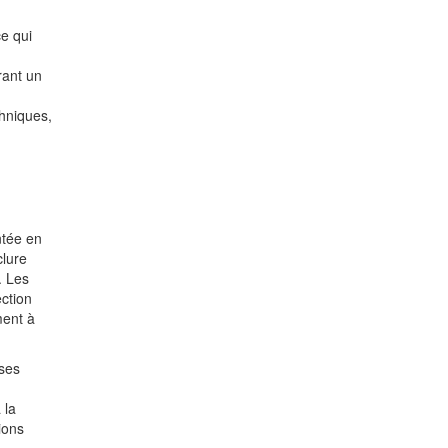
e qui
rant un
chniques,
ntée en
clure
. Les
ction
ment à
ses
 la
ions