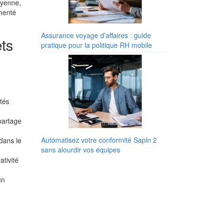
oyenne,
imenté
Assurance voyage d’affaires : guide
ets
pratique pour la politique RH mobile
tés
partage
Automatisez votre conformité Sapin 2
 dans le
sans alourdir vos équipes
ativité
un