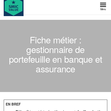
Skip
to
SMIC
Menu
the
value
content
Fiche métier :
gestionnaire de
portefeuille en banque et
assurance
EN BREF