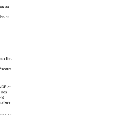
les ou
des et
eux liés
réseaux
NCF
et
e des
ent
matière