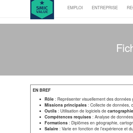
Skip
EMPLOI
ENTREPRISE
RE
to
SMIC
the
value
content
Fic
EN BREF
Rôle
: Représenter visuellement des données 
Missions principales
: Collecte de données, c
Outils
: Utilisation de logiciels de
cartographi
Compétences requises
: Analyse de données, 
Formations
: Diplômes en géographie, cartog
Salaire
: Varie en fonction de l’expérience et du