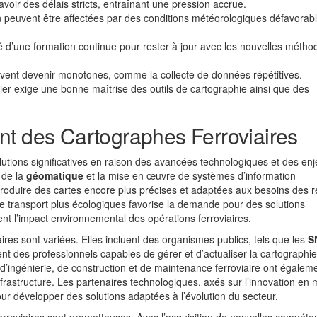
voir des délais stricts, entraînant une pression accrue.
in peuvent être affectées par des conditions météorologiques défavorab
é d’une formation continue pour rester à jour avec les nouvelles métho
uvent devenir monotones, comme la collecte de données répétitives.
ier exige une bonne maîtrise des outils de cartographie ainsi que des
nt des Cartographes Ferroviaires
utions significatives en raison des avancées technologiques et des enj
 de la
géomatique
et la mise en œuvre de systèmes d’information
oduire des cartes encore plus précises et adaptées aux besoins des 
 de transport plus écologiques favorise la demande pour des solutions
sent l’impact environnemental des opérations ferroviaires.
ires sont variées. Elles incluent des organismes publics, tels que les
S
nt des professionnels capables de gérer et d’actualiser la cartographi
s d’ingénierie, de construction et de maintenance ferroviaire ont égalem
frastructure. Les partenaires technologiques, axés sur l’innovation en 
ur développer des solutions adaptées à l’évolution du secteur.