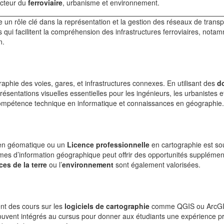
ecteur du
ferroviaire
, urbanisme et environnement.
e un rôle clé dans la représentation et la gestion des réseaux de transp
és qui facilitent la compréhension des infrastructures ferroviaires, nota
n.
raphie des voies, gares, et infrastructures connexes. En utilisant des
d
eprésentations visuelles essentielles pour les ingénieurs, les urbanistes e
compétence technique en informatique et connaissances en géographie.
n géomatique ou un
Licence professionnelle
en cartographie est so
es d’information géographique peut offrir des opportunités supplémen
ces de la terre
ou l’
environnement
sont également valorisées.
ent des cours sur les
logiciels de cartographie
comme QGIS ou ArcGI
souvent intégrés au cursus pour donner aux étudiants une expérience pr