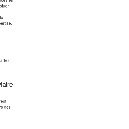
ences en
oluer
de
ertise.
cartes
iaire
vent
rs des