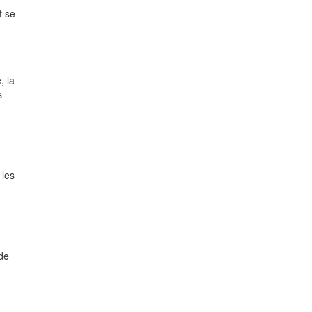
t se
, la
s
 les
 de