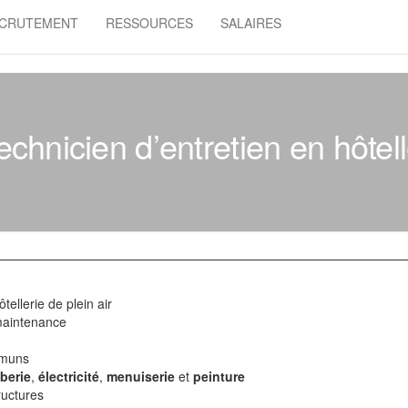
CRUTEMENT
RESSOURCES
SALAIRES
echnicien d’entretien en hôtell
tellerie de plein air
maintenance
mmuns
berie
,
électricité
,
menuiserie
et
peinture
ructures