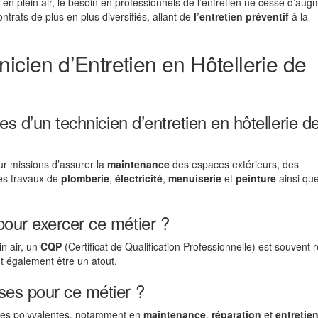
 en plein air, le besoin en professionnels de l’entretien ne cesse d’aug
ontrats de plus en plus diversifiés, allant de
l’entretien préventif
à la
icien d’Entretien en Hôtellerie de
es d’un technicien d’entretien en hôtellerie d
our missions d’assurer la
maintenance
des espaces extérieurs, des
es travaux de
plomberie
,
électricité
,
menuiserie
et
peinture
ainsi qu
our exercer ce métier ?
in air, un
CQP
(Certificat de Qualification Professionnelle) est souvent r
 également être un atout.
ses pour ce métier ?
nces polyvalentes, notamment en
maintenance
,
réparation
et
entretie