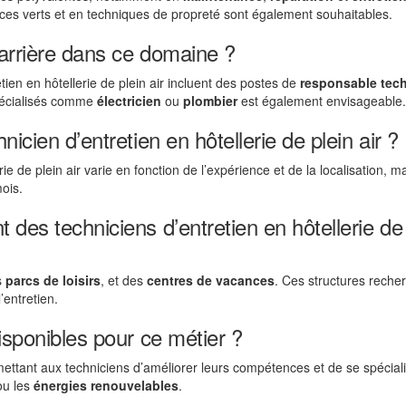
es verts et en techniques de propreté sont également souhaitables.
carrière dans ce domaine ?
tien en hôtellerie de plein air incluent des postes de
responsable tec
spécialisés comme
électricien
ou
plombier
est également envisageable.
icien d’entretien en hôtellerie de plein air ?
e de plein air varie en fonction de l’expérience et de la localisation, mai
ois.
 des techniciens d’entretien en hôtellerie de 
s
parcs de loisirs
, et des
centres de vacances
. Ces structures reche
’entretien.
disponibles pour ce métier ?
ettant aux techniciens d’améliorer leurs compétences et de se spécial
u les
énergies renouvelables
.