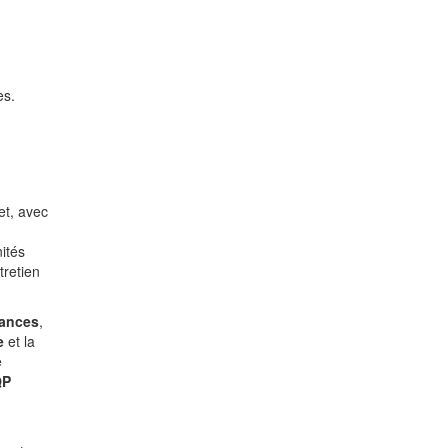
es.
et, avec
ités
tretien
cances
,
e
et la
e
QP