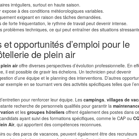
res irréguliers, surtout en haute saison.
ur expose à des conditions météorologiques variables.
iquement exigeant en raison des tâches demandées.
 de forte fréquentation, le rythme de travail peut devenir intense.
s problèmes techniques, ce qui peut entraîner des situations stressant
 et opportunités d’emploi pour le
tellerie de plein air
plein air
offre diverses perspectives d’évolution professionnelle. En eff
, il est possible de gravir les échelons. Un technicien peut devenir
gestion d’une équipe et le planning des interventions. D’autres opportun
par exemple en se tournant vers des activités spécifiques telles que l’en
’entretien pour renforcer leur équipe. Les
campings
,
villages de va
onstante recherche de personnels qualifiés pour garantir la
maintenanc
rvation
et les
groupes hôteliers
offrent également des postes dans c
 candidats ayant suivi des formations spécifiques, comme le CAP ou
C
ein Air
, qui apportent des compétences reconnues.
oisirs ou des parcs de vacances, peuvent également être des recruteurs