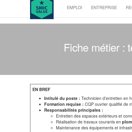
Skip
EMPLOI
ENTREPRISE
RE
to
SMIC
the
value
content
Fiche métier : t
EN BREF
Intitulé du poste :
Technicien d’entretien en hô
Formation requise :
CQP ouvrier qualifié de 
Responsabilités principales :
Entretien des espaces extérieurs et co
Réalisation de travaux courants en
plom
Maintenance des équipements et infrast