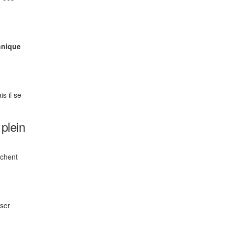
hnique
s il se
plein
rchent
iser