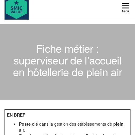
Skip
to
SMIC
Menu
the
value
content
Fiche métier :
superviseur de l’accueil
en hôtellerie de plein air
EN BREF
Poste clé
dans la gestion des établissements de
plein
air
.