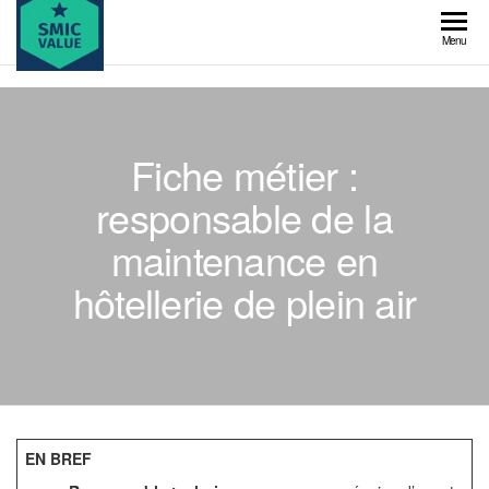
Skip
to
SMIC
Menu
the
value
content
Fiche métier :
responsable de la
maintenance en
hôtellerie de plein air
EN BREF