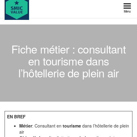
Skip
to
SMIC
Menu
the
value
content
Fiche métier : consultant
en tourisme dans
l’hôtellerie de plein air
EN BREF
Métier
: Consultant en
tourisme
dans l’hôtellerie de plein
air