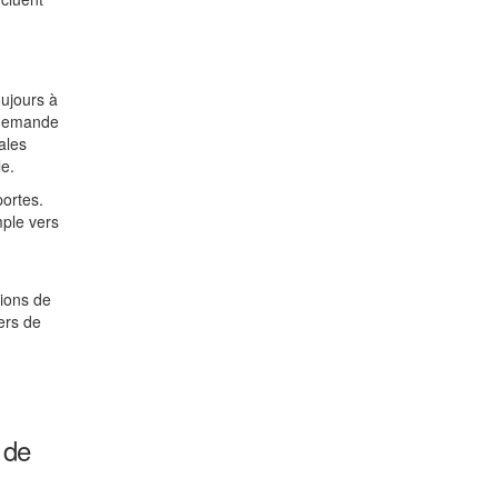
oujours à
e demande
ales
le.
portes.
mple vers
tions de
ers de
 de