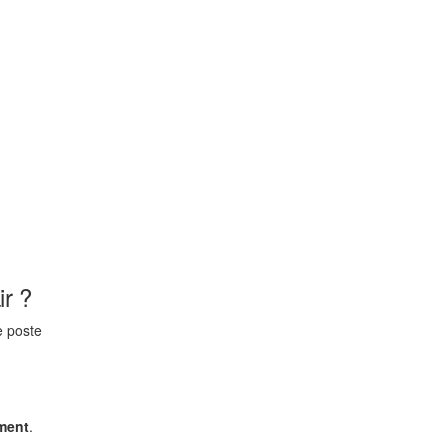
ir ?
e poste
ment
.