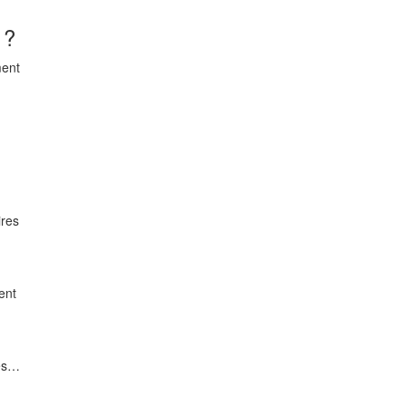
 ?
ment
ires
ent
ces…