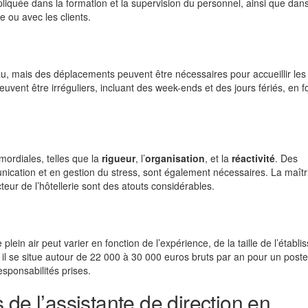
impliquée dans la formation et la supervision du personnel, ainsi que dans
e ou avec les clients.
au, mais des déplacements peuvent être nécessaires pour accueillir les 
euvent être irréguliers, incluant des week-ends et des jours fériés, en f
mordiales, telles que la
rigueur
, l’
organisation
, et la
réactivité
. Des
ation et en gestion du stress, sont également nécessaires. La maîtr
eur de l’hôtellerie sont des atouts considérables.
 plein air peut varier en fonction de l’expérience, de la taille de l’établ
 il se situe autour de 22 000 à 30 000 euros bruts par an pour un poste
sponsabilités prises.
de l’assistante de direction en