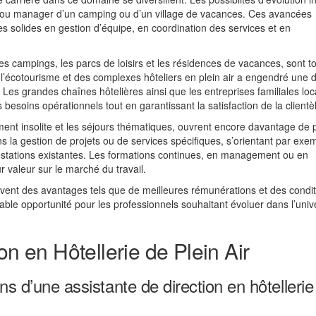
nt ou manager d’un camping ou d’un village de vacances. Ces avancées
 solides en gestion d’équipe, en coordination des services et en
es campings, les parcs de loisirs et les résidences de vacances, sont t
e l’écotourisme et des complexes hôteliers en plein air a engendré un
Les grandes chaînes hôtelières ainsi que les entreprises familiales loc
besoins opérationnels tout en garantissant la satisfaction de la clientè
ment insolite et les séjours thématiques, ouvrent encore davantage de 
s la gestion de projets ou de services spécifiques, s’orientant par exe
prestations existantes. Les formations continues, en management ou en
 valeur sur le marché du travail.
vent des avantages tels que de meilleures rémunérations et des condi
able opportunité pour les professionnels souhaitant évoluer dans l’univ
on en Hôtellerie de Plein Air
ns d’une assistante de direction en hôtellerie