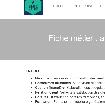
Skip
EMPLOI
ENTREPRISE
RE
to
SMIC
the
value
content
Fiche métier : a
EN BREF
Missions principales
: Coordination des servi
Ressources humaines
: Supervision et gestio
Gestion financière
: Élaboration des budgets 
Relation client
: Veiller à la satisfaction des cl
Horaires
: Travailler en horaires fractionnés, fi
Formation
: Formation en hôtellerie généralem