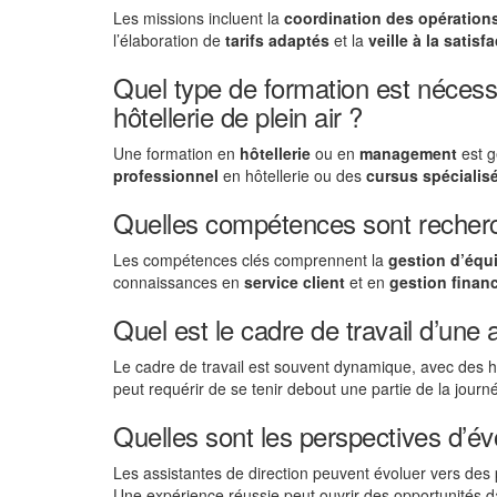
Les missions incluent la
coordination des opération
l’élaboration de
tarifs adaptés
et la
veille à la satisf
Quel type de formation est nécessa
hôtellerie de plein air ?
Une formation en
hôtellerie
ou en
management
est g
professionnel
en hôtellerie ou des
cursus spécialis
Quelles compétences sont recher
Les compétences clés comprennent la
gestion d’équ
connaissances en
service client
et en
gestion financ
Quel est le cadre de travail d’une a
Le cadre de travail est souvent dynamique, avec des 
peut requérir de se tenir debout une partie de la jour
Quelles sont les perspectives d’é
Les assistantes de direction peuvent évoluer vers des
Une expérience réussie peut ouvrir des opportunités da