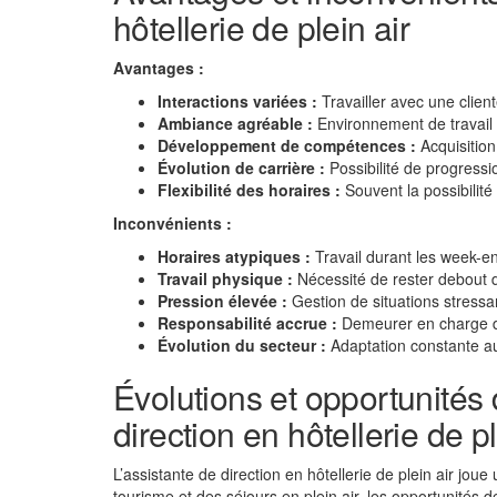
hôtellerie de plein air
Avantages :
Interactions variées :
Travailler avec une client
Ambiance agréable :
Environnement de travail 
Développement de compétences :
Acquisitio
Évolution de carrière :
Possibilité de progressio
Flexibilité des horaires :
Souvent la possibilité
Inconvénients :
Horaires atypiques :
Travail durant les week-end
Travail physique :
Nécessité de rester debout 
Pression élevée :
Gestion de situations stressa
Responsabilité accrue :
Demeurer en charge de 
Évolution du secteur :
Adaptation constante aux
Évolutions et opportunités 
direction en hôtellerie de pl
L’assistante de direction en hôtellerie de plein air jou
tourisme et des séjours en plein air, les opportunités d