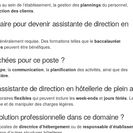
s
au sein de l’établissement, la gestion des
plannings
du personnel,
action des clients
.
ire pour devenir assistante de direction en
énéralement requise. Des formations telles que le
baccalauréat
és
peuvent être bénéfiques.
chées pour ce poste ?
ipe
, la
communication
, la
planification
des activités, ainsi que des
ière
.
ssistante de direction en hôtellerie de plein a
horaires
flexibles
qui peuvent inclure les
week-ends
et
jours fériés
. L
née et de manipuler des charges légères.
volution professionnelle dans ce domaine ?
 postes de
directrice d’hébergement
ou de
responsable d’établisse
ns d’autres structures hôtelières.