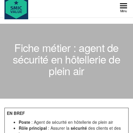
Skip
to
SMIC
Menu
the
value
content
Fiche métier : agent de
sécurité en hôtellerie de
plein air
EN BREF
Poste
: Agent de sécurité en hôtellerie de plein air
Rôle principal
: Assurer la
sécurité
des clients et des