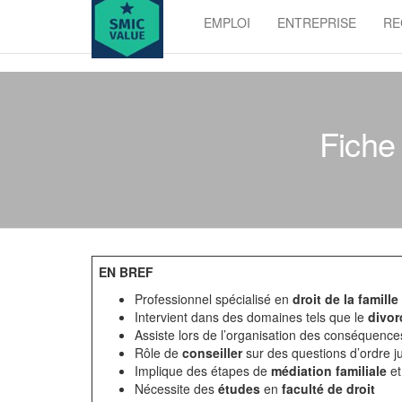
Skip
EMPLOI
ENTREPRISE
RE
to
SMIC
the
value
content
Fiche 
EN BREF
Professionnel spécialisé en
droit de la famille
Intervient dans des domaines tels que le
divor
Assiste lors de l’organisation des conséquenc
Rôle de
conseiller
sur des questions d’ordre ju
Implique des étapes de
médiation familiale
et
Nécessite des
études
en
faculté de droit