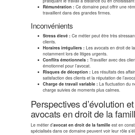
pratiquant le travail à distance ou en choisissan
Rémunération :
Ce domaine peut offrir une rém
travaillent dans des grandes firmes.
Inconvénients
Stress élevé :
Ce métier peut être très stressant
clients.
Horaires irréguliers :
Les avocats en droit de la
notamment lors de litiges urgents.
Conflits émotionnels :
Travailler avec des clien
émotionnel pour l’avocat.
Risques de déception :
Les résultats des affair
satisfaction des clients et la réputation de l’avoca
Charge de travail variable :
La fluctuation du n
charge suivies de moments plus calmes.
Perspectives d’évolution e
avocats en droit de la famil
Le métier d’
avocat en droit de la famille
est en const
spécialisés dans ce domaine peuvent voir leur rôle s’é