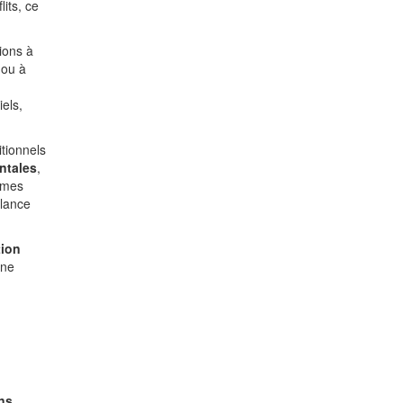
lits, ce
ions à
 ou à
els,
itionnels
ntales
,
ormes
elance
tion
une
ns