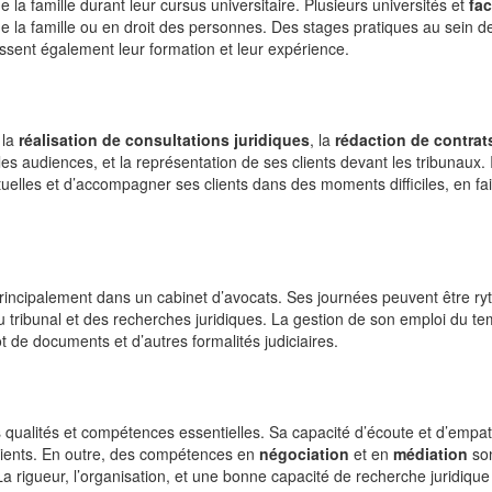
 la famille durant leur cursus universitaire. Plusieurs universités et
fac
e la famille ou en droit des personnes. Des stages pratiques au sein d
ssent également leur formation et leur expérience.
 la
réalisation de consultations juridiques
, la
rédaction de contrat
es audiences, et la représentation de ses clients devant les tribunaux. I
tuelles et d’accompagner ses clients dans des moments difficiles, en fa
le principalement dans un cabinet d’avocats. Ses journées peuvent être r
 tribunal et des recherches juridiques. La gestion de son emploi du te
ôt de documents et d’autres formalités judiciaires.
s qualités et compétences essentielles. Sa capacité d’écoute et d’empat
clients. En outre, des compétences en
négociation
et en
médiation
so
a rigueur, l’organisation, et une bonne capacité de recherche juridique