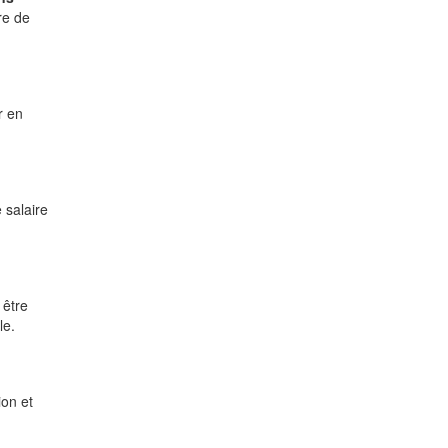
re de
r en
 salaire
 être
le.
ion et