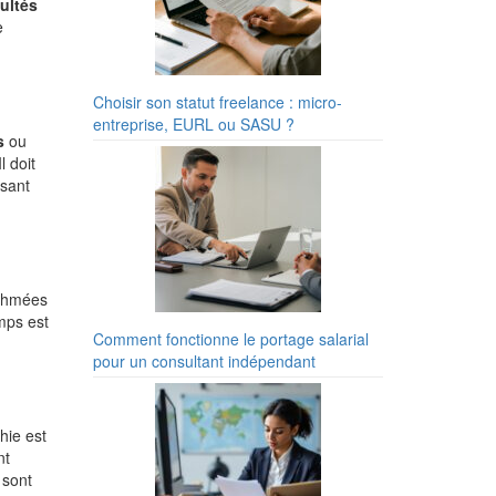
ultés
e
Choisir son statut freelance : micro-
entreprise, EURL ou SASU ?
s
ou
l doit
isant
ythmées
mps est
Comment fonctionne le portage salarial
pour un consultant indépendant
hie est
nt
 sont