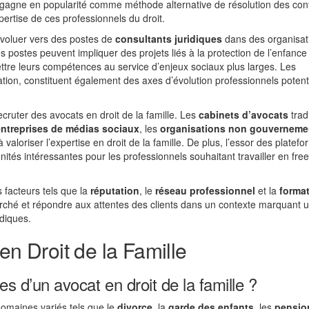
iale gagne en popularité comme méthode alternative de résolution des conf
ertise de ces professionnels du droit.
évoluer vers des postes de
consultants juridiques
dans des organisat
postes peuvent impliquer des projets liés à la protection de l’enfance
ettre leurs compétences au service d’enjeux sociaux plus larges. Les
ation, constituent également des axes d’évolution professionnels potenti
cruter des avocats en droit de la famille. Les
cabinets d’avocats
trad
entreprises de médias sociaux
, les
organisations non gouverneme
loriser l’expertise en droit de la famille. De plus, l’essor des platef
nités intéressantes pour les professionnels souhaitant travailler en fre
facteurs tels que la
réputation
, le
réseau professionnel
et la
forma
rché et répondre aux attentes des clients dans un contexte marquant 
idiques.
en Droit de la Famille
es d’un avocat en droit de la famille ?
domaines variés tels que le
divorce
, la
garde des enfants
, les
pensio