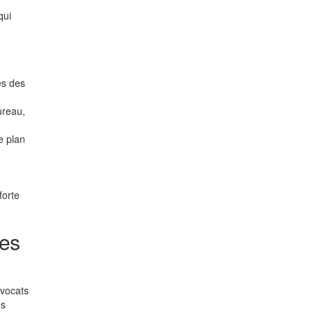
qui
es des
ureau,
e plan
forte
les
avocats
es