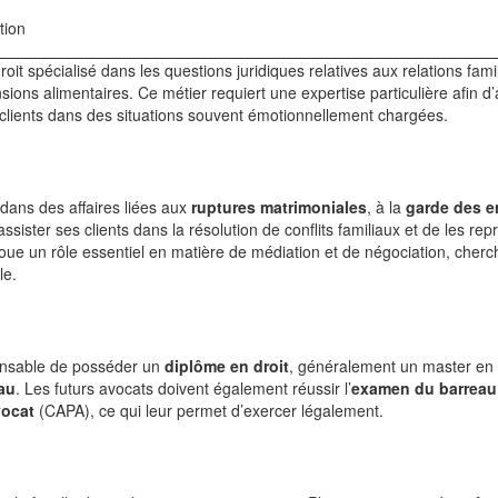
tion
roit spécialisé dans les questions juridiques relatives aux relations famil
nsions alimentaires. Ce métier requiert une expertise particulière afin d
s clients dans des situations souvent émotionnellement chargées.
t dans des affaires liées aux
ruptures matrimoniales
, à la
garde des e
’assister ses clients dans la résolution de conflits familiaux et de les re
joue un rôle essentiel en matière de médiation et de négociation, cherc
le.
spensable de posséder un
diplôme en droit
, généralement un master en d
au
. Les futurs avocats doivent également réussir l’
examen du barreau
vocat
(CAPA), ce qui leur permet d’exercer légalement.