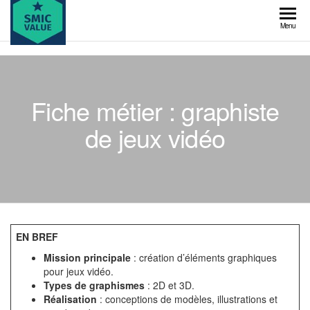
Skip
to
SMIC
Menu
the
value
content
Fiche métier : graphiste
de jeux vidéo
EN BREF
Mission principale
: création d’éléments graphiques
pour jeux vidéo.
Types de graphismes
: 2D et 3D.
Réalisation
: conceptions de modèles, illustrations et