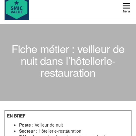
Skip
to
SMIC
Menu
the
value
content
Fiche métier : veilleur de
nuit dans l’hôtellerie-
restauration
EN BREF
Poste
: Veilleur de nuit
Secteur
: Hôtellerie-restauration