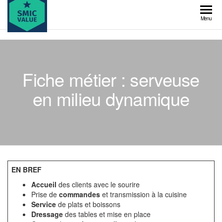
Skip
to
SMIC
Menu
the
value
content
Fiche métier : serveuse
en milieu dynamique
EN BREF
Accueil
des clients avec le sourire
Prise de
commandes
et transmission à la cuisine
Service
de plats et boissons
Dressage
des tables et mise en place