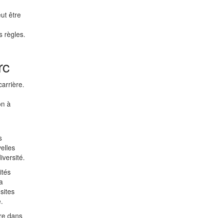
ut être
s règles.
rc
arrière.
on à
s
elles
iversité.
ités
a
sites
.
ère dans