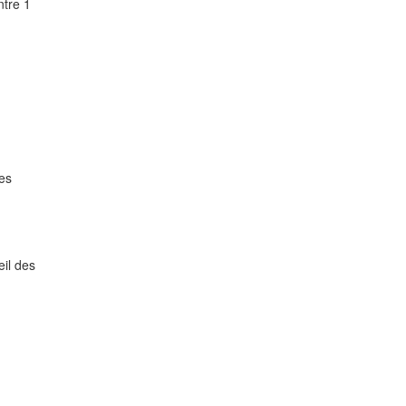
ntre 1
des
eil des