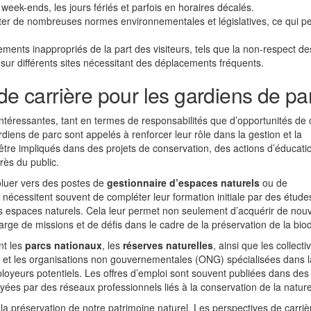
s week-ends, les jours fériés et parfois en horaires décalés.
ter de nombreuses normes environnementales et législatives, ce qui pe
ments inappropriés de la part des visiteurs, tels que la non-respect de
 sur différents sites nécessitant des déplacements fréquents.
de carrière pour les gardiens de pa
ntéressantes, tant en termes de responsabilités que d’opportunités de c
rdiens de parc sont appelés à renforcer leur rôle dans la gestion et la
 être impliqués dans des projets de conservation, des actions d’éducati
près du public.
voluer vers des postes de
gestionnaire d’espaces naturels
ou de
 nécessitent souvent de compléter leur formation initiale par des étude
s espaces naturels. Cela leur permet non seulement d’acquérir de nouv
rge de missions et de défis dans le cadre de la préservation de la biod
nt les
parcs nationaux
, les
réserves naturelles
, ainsi que les collectiv
s et les organisations non gouvernementales (ONG) spécialisées dans l
oyeurs potentiels. Les offres d’emploi sont souvent publiées dans des 
yées par des réseaux professionnels liés à la conservation de la nature
 la préservation de notre patrimoine naturel. Les perspectives de carri