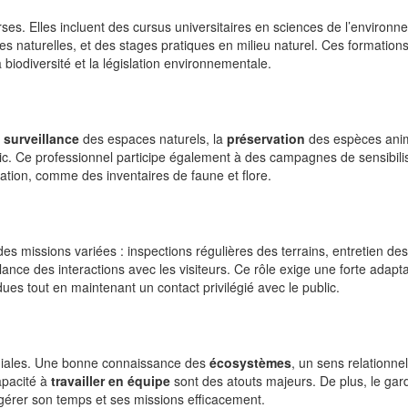
ses. Elles incluent des cursus universitaires en sciences de l’environn
es naturelles, et des stages pratiques en milieu naturel. Ces formation
biodiversité et la législation environnementale.
a
surveillance
des espaces naturels, la
préservation
des espèces anim
ic. Ce professionnel participe également à des campagnes de sensibili
ation, comme des inventaires de faune et flore.
es missions variées : inspections régulières des terrains, entretien des
llance des interactions avec les visiteurs. Ce rôle exige une forte adaptab
dues tout en maintenant un contact privilégié avec le public.
ordiales. Une bonne connaissance des
écosystèmes
, un sens relationnel
apacité à
travailler en équipe
sont des atouts majeurs. De plus, le gar
gérer son temps et ses missions efficacement.