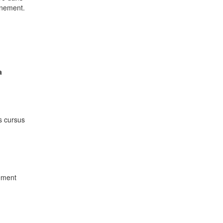
nnement.
a
s cursus
lement