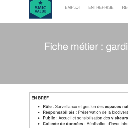
Skip
EMPLOI
ENTREPRISE
RE
to
SMIC
the
value
content
Fiche métier : gard
EN BREF
Rôle
: Surveillance et gestion des
espaces nat
Responsabilités
: Préservation de la biodivers
Public
: Accueil et sensibilisation des
visiteurs
Collecte de données
: Réalisation d’inventair