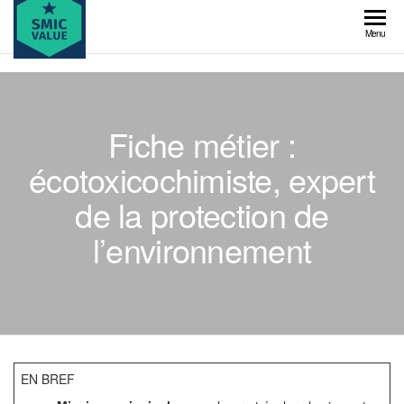
Skip
to
SMIC
Menu
the
value
content
Fiche métier :
écotoxicochimiste, expert
de la protection de
l’environnement
EN BREF