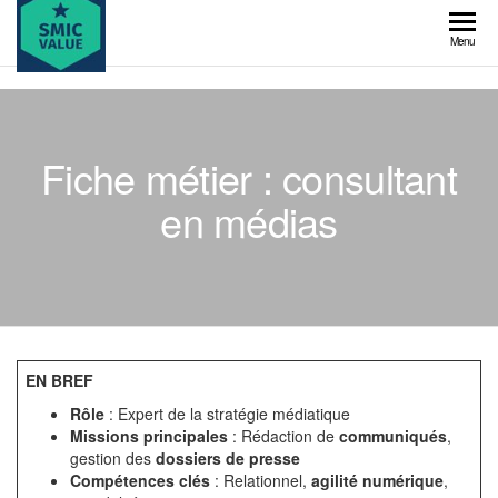
Skip
to
SMIC
Menu
the
value
content
Fiche métier : consultant
en médias
EN BREF
Rôle
: Expert de la stratégie médiatique
Missions principales
: Rédaction de
communiqués
,
gestion des
dossiers de presse
Compétences clés
: Relationnel,
agilité numérique
,