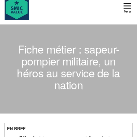
Skip
to
SMIC
Menu
the
value
content
Fiche métier : sapeur-
pompier militaire, un
héros au service de la
nation
EN BREF