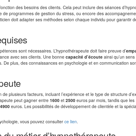
onction des besoins des clients. Cela peut inclure des séances d’hypn
place de programmes de gestion du stress, ou encore des accompagneme
cien doit adapter ses méthodes selon chaque individu pour garantir d
equises
mpétences sont nécessaires. L’hypnothérapeute doit faire preuve d’
empa
nfiance avec ses clients. Une bonne
capacité d’écoute
ainsi qu’un sens
es. De plus, des connaissances en psychologie et en communication so
apeute
de plusieurs facteurs, incluant l’expérience et le type de structure d’e
érapeute peut gagner entre
1600
et
2500
euros par mois, tandis que les
4900
euros. Les possibilités de développement de clientèle et la spécia
psychologie, vous pouvez consulter
ce lien
.
s du métier d’hypnothérapeute