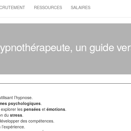
CRUTEMENT
RESSOURCES
SALAIRES
hypnothérapeute, un guide ve
tilisant l’hypnose.
mes psychologiques
.
 explorer les
pensées
et
émotions
.
on du
stress
.
développer des compétences.
 l’expérience.