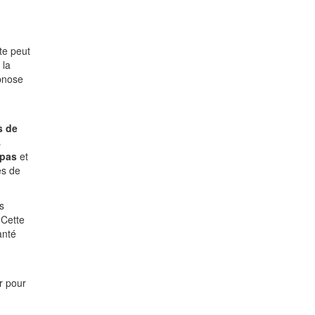
te peut
 la
ypnose
s de
s
pas
et
es de
s
 Cette
anté
r pour