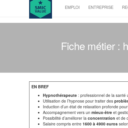
Skip
EMPLOI
ENTREPRISE
RE
to
SMIC
the
value
content
Fiche métier : 
EN BREF
Hypnothérapeute
: professionnel de la santé u
Utilisation de l’hypnose pour traiter des
problè
Induction d’un état de relaxation profonde pour
Accompagnement vers un
mieux-être
et gesti
Possibilité d’améliorer la
concentration
et de 
Salaire compris entre
1600 à 4900 euros
selon