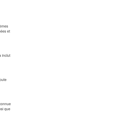
lèmes
sées et
 inclut
oute
econnue
nsi que