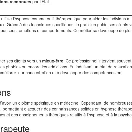
tions reconnues
par l’État.
utilise l’hypnose comme outil thérapeutique pour aider les individus à
. Grâce à des techniques spécifiques, le praticien guide ses clients v
rs pensées, émotions et comportements. Ce métier se développe de plus
ner ses clients vers un
mieux-être
. Ce professionnel intervient souven
les phobies ou encore les addictions. En induisant un état de relaxation
 à améliorer leur concentration et à développer des compétences en
ons
re d’avoir un diplôme spécifique en médecine. Cependant, de nombreuse
s, permettant d’acquérir des connaissances solides en hypnose thérape
es et des enseignements théoriques relatifs à l’hypnose et à la psycho
érapeute