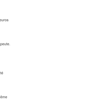
 euros
apeute.
nté
 même