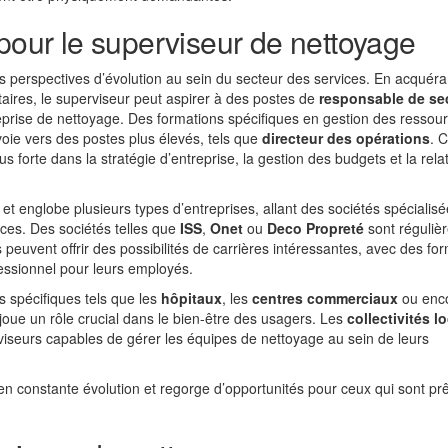
 pour le superviseur de nettoyage
rs perspectives d’évolution au sein du secteur des services. En acquér
ires, le superviseur peut aspirer à des postes de
responsable de se
reprise de nettoyage. Des formations spécifiques en gestion des ressou
oie vers des postes plus élevés, tels que
directeur des opérations
. 
forte dans la stratégie d’entreprise, la gestion des budgets et la rela
e et englobe plusieurs types d’entreprises, allant des sociétés spécialis
ices. Des sociétés telles que
ISS
,
Onet
ou
Deco Propreté
sont réguliè
 peuvent offrir des possibilités de carrières intéressantes, avec des fo
ssionnel pour leurs employés.
 spécifiques tels que les
hôpitaux
, les
centres commerciaux
ou enco
en joue un rôle crucial dans le bien-être des usagers. Les
collectivités l
iseurs capables de gérer les équipes de nettoyage au sein de leurs
n constante évolution et regorge d’opportunités pour ceux qui sont prê