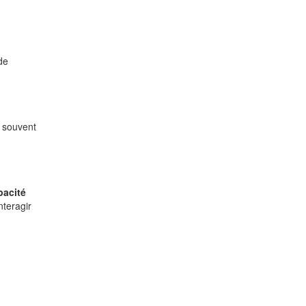
de
 souvent
pacité
nteragir