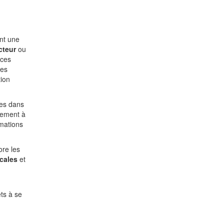
ant une
cteur
ou
rces
Ces
tion
ées dans
rement à
rmations
re les
ocales
et
ts à se