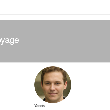
toyage
Yannis