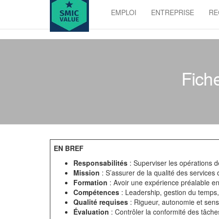
Skip
EMPLOI
ENTREPRISE
RE
to
SMIC
the
value
content
Fiche
EN BREF
Responsabilités
: Superviser les opérations 
Mission
: S’assurer de la qualité des services 
Formation
: Avoir une expérience préalable 
Compétences
: Leadership, gestion du temps, 
Qualité requises
: Rigueur, autonomie et sens 
Évaluation
: Contrôler la conformité des tâche