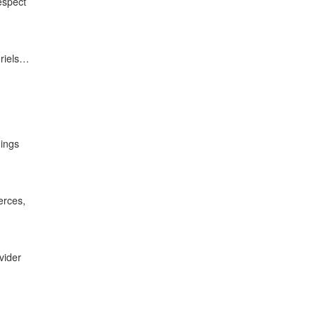
espect
ériels…
nings
erces,
vider