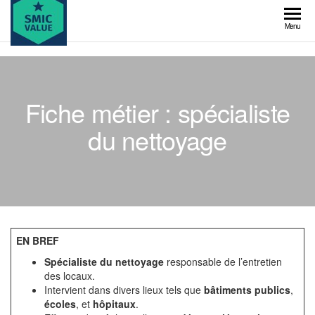
Skip
to
SMIC
Menu
the
value
content
Fiche métier : spécialiste
du nettoyage
EN BREF
Spécialiste du nettoyage
responsable de l’entretien
des locaux.
Intervient dans divers lieux tels que
bâtiments publics
,
écoles
, et
hôpitaux
.