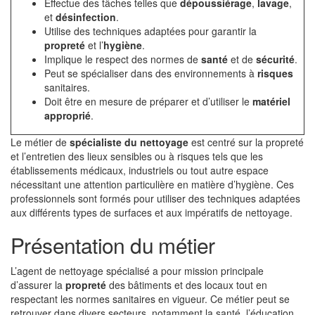
Effectue des tâches telles que
dépoussiérage
,
lavage
,
et
désinfection
.
Utilise des techniques adaptées pour garantir la
propreté
et l’
hygiène
.
Implique le respect des normes de
santé
et de
sécurité
.
Peut se spécialiser dans des environnements à
risques
sanitaires.
Doit être en mesure de préparer et d’utiliser le
matériel
approprié
.
Le métier de
spécialiste du nettoyage
est centré sur la propreté
et l’entretien des lieux sensibles ou à risques tels que les
établissements médicaux, industriels ou tout autre espace
nécessitant une attention particulière en matière d’hygiène. Ces
professionnels sont formés pour utiliser des techniques adaptées
aux différents types de surfaces et aux impératifs de nettoyage.
Présentation du métier
L’agent de nettoyage spécialisé a pour mission principale
d’assurer la
propreté
des bâtiments et des locaux tout en
respectant les normes sanitaires en vigueur. Ce métier peut se
retrouver dans divers secteurs, notamment la santé, l’éducation