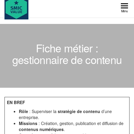
Skip
to
SMIC
Menu
the
value
content
Fiche métier :
gestionnaire de contenu
EN BREF
Rôle
: Superviser la
stratégie de contenu
d’une
entreprise.
Missions
: Création, gestion, publication et diffusion de
contenus numériques
.