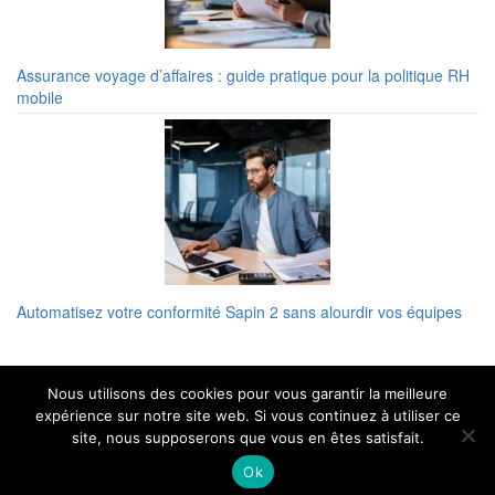
Assurance voyage d’affaires : guide pratique pour la politique RH
mobile
Automatisez votre conformité Sapin 2 sans alourdir vos équipes
Nous utilisons des cookies pour vous garantir la meilleure
Les métiers par secteur d'activité
expérience sur notre site web. Si vous continuez à utiliser ce
site, nous supposerons que vous en êtes satisfait.
Ok
SMIC value - Tous droits reservés
|
Copyright © 2026