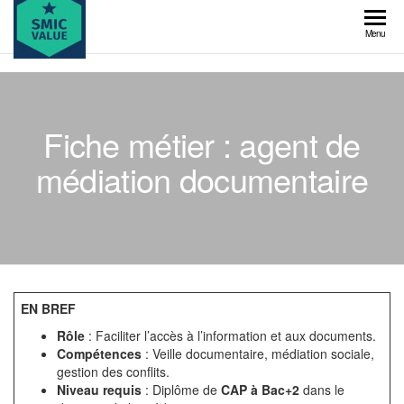
Skip
to
SMIC
Menu
the
value
content
Fiche métier : agent de
médiation documentaire
EN BREF
Rôle
: Faciliter l’accès à l’information et aux documents.
Compétences
: Veille documentaire, médiation sociale,
gestion des conflits.
Niveau requis
: Diplôme de
CAP à Bac+2
dans le