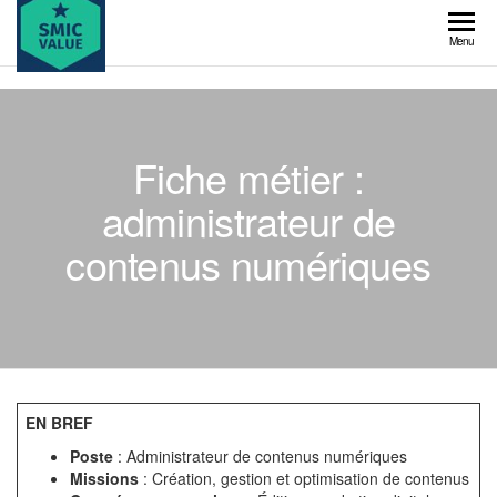
Skip
to
SMIC
Menu
the
value
content
Fiche métier :
administrateur de
contenus numériques
EN BREF
Poste
: Administrateur de contenus numériques
Missions
: Création, gestion et optimisation de contenus