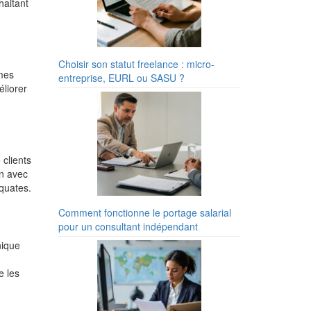
haitant
Choisir son statut freelance : micro-
èmes
entreprise, EURL ou SASU ?
liorer
 clients
on avec
équates.
Comment fonctionne le portage salarial
pour un consultant indépendant
nique
e les