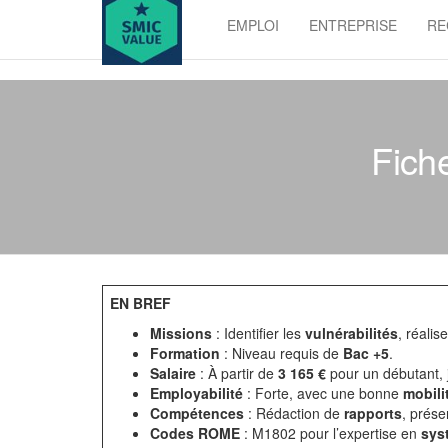
Skip
EMPLOI
ENTREPRISE
RE
to
SMIC
the
value
content
Fiche
EN BREF
Missions
: Identifier les
vulnérabilités
, réalis
Formation
: Niveau requis de
Bac +5
.
Salaire
: À partir de
3 165 €
pour un débutant,
Employabilité
: Forte, avec une bonne
mobili
Compétences
: Rédaction de
rapports
, prése
Codes ROME
: M1802 pour l’expertise en
sys