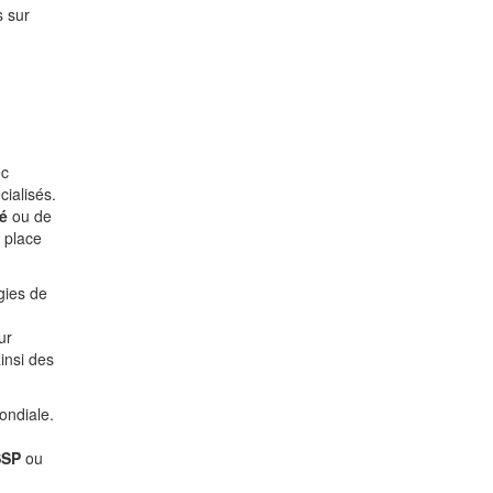
s sur
ec
cialisés.
é
ou de
 place
gies de
ur
insi des
ondiale.
SSP
ou