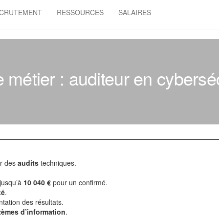
CRUTEMENT
RESSOURCES
SALAIRES
 métier : auditeur en cybersé
er des
audits
techniques.
 jusqu’à
10 040 €
pour un confirmé.
té
.
ntation des résultats.
tèmes d’information
.