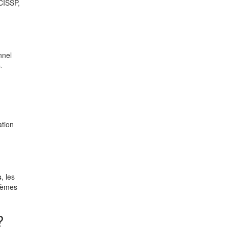
CISSP,
nnel
.
ation
s
, les
stèmes
?