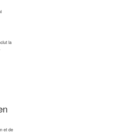
i
clut la
.
en
n et de