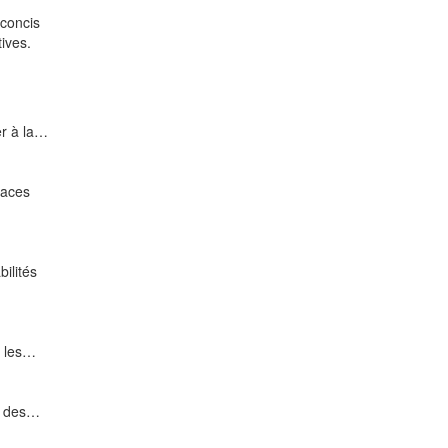
concis
ives.
er à la…
naces
ilités
r les…
ir des…