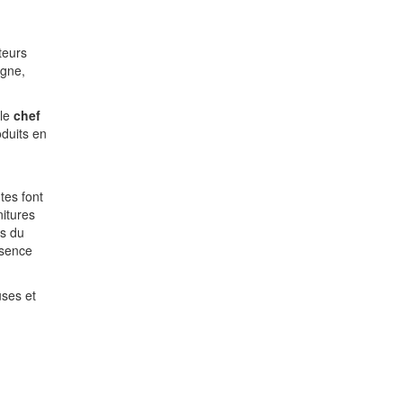
teurs
igne,
 le
chef
oduits en
tes font
nitures
es du
ésence
uses et