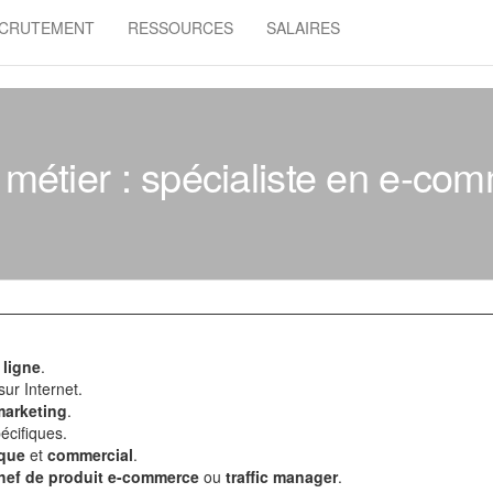
CRUTEMENT
RESSOURCES
SALAIRES
 métier : spécialiste en e-co
 ligne
.
sur Internet.
marketing
.
écifiques.
ique
et
commercial
.
hef de produit e-commerce
ou
traffic manager
.