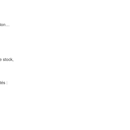
tion…
e stock,
tés :