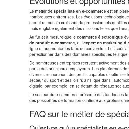
Évolutions et opportunités
Le métier de
spécialiste en e-commerce
est en plein
nombreuses entreprises. Les évolutions technologiq
créent un besoin croissant de professionnels qualifiés 
mais englobe également des missions telles que l’analyse
Au fur et à mesure que le
commerce électronique
évo
de produit e-commerce
, et l’
expert en marketing dig
ligne et augmenter les taux de conversion. Les spéciali
perfectionner dans des domaines spécifiques tels que
De nombreuses entreprises recrutent activement des sp
partie des principaux employeurs. Les plateformes de 
diverses recherchent des profils capables d’optimiser
secteur du sport et des loisirs ainsi que dans l’automo
digitale, par exemple, en se dotant de réseaux sociaux 
Le secteur du e-commerce présente des tendances favor
des possibilités de formation continue aux professio
FAQ sur le métier de spéc
Qu’est-ce qu’un spécialiste en e