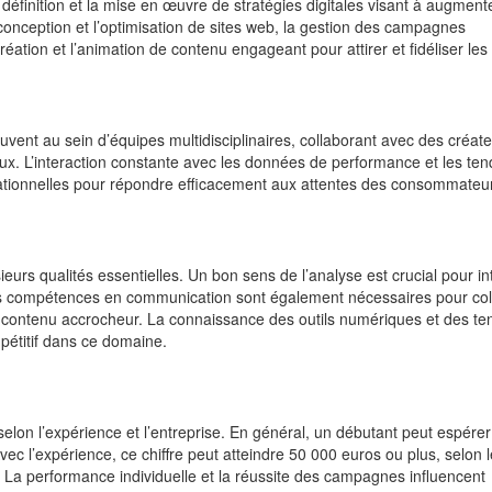
définition et la mise en œuvre de stratégies digitales visant à augmente
a conception et l’optimisation de sites web, la gestion des campagnes
réation et l’animation de contenu engageant pour attirer et fidéliser les 
uvent au sein d’équipes multidisciplinaires, collaborant avec des créat
ux. L’interaction constante avec les données de performance et les te
ationnelles pour répondre efficacement aux attentes des consommateu
urs qualités essentielles. Un bon sens de l’analyse est crucial pour in
Des compétences en communication sont également nécessaires pour col
un contenu accrocheur. La connaissance des outils numériques et des t
pétitif dans ce domaine.
selon l’expérience et l’entreprise. En général, un débutant peut espére
ec l’expérience, ce chiffre peut atteindre 50 000 euros ou plus, selon 
e. La performance individuelle et la réussite des campagnes influencent