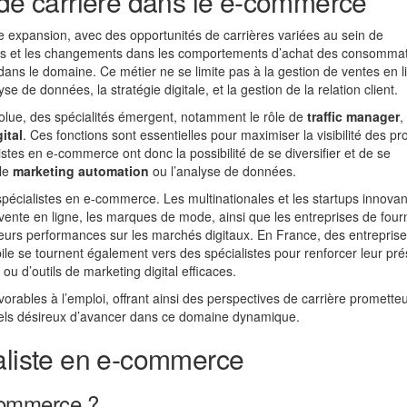
 de carrière dans le e-commerce
e expansion, avec des opportunités de carrières variées au sein de
ues et les changements dans les comportements d’achat des consomma
dans le domaine. Ce métier ne se limite pas à la gestion de ventes en l
 de données, la stratégie digitale, et la gestion de la relation client.
lue, des spécialités émergent, notamment le rôle de
traffic manager
,
ital
. Ces fonctions sont essentielles pour maximiser la visibilité des pr
stes en e-commerce ont donc la possibilité de se diversifier et de se
 le
marketing automation
ou l’analyse de données.
écialistes en e-commerce. Les multinationales et les startups innovan
vente en ligne, les marques de mode, ainsi que les entreprises de four
 leurs performances sur les marchés digitaux. En France, des entrepris
bile se tournent également vers des spécialistes pour renforcer leur pr
ou d’outils de marketing digital efficaces.
ables à l’emploi, offrant ainsi des perspectives de carrière promette
nnels désireux d’avancer dans ce domaine dynamique.
ialiste en e-commerce
-commerce ?