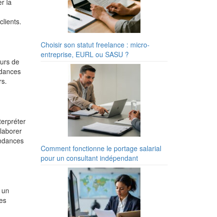
r la
clients.
Choisir son statut freelance : micro-
entreprise, EURL ou SASU ?
eurs de
ndances
rs.
terpréter
laborer
endances
Comment fonctionne le portage salarial
pour un consultant indépendant
r un
les