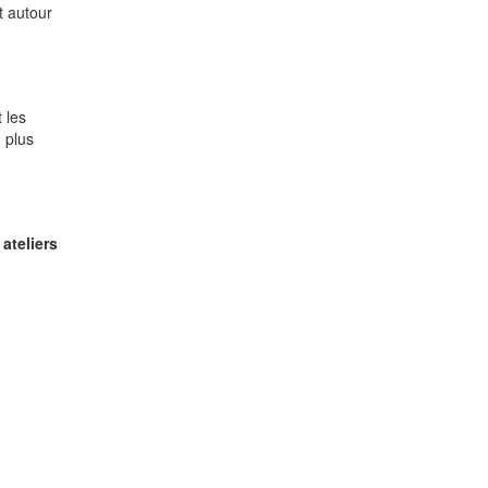
t autour
t les
 plus
s
ateliers