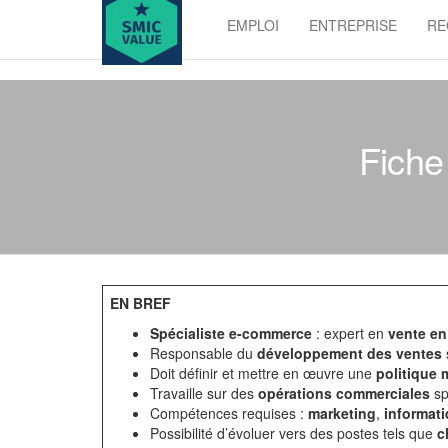
Skip
EMPLOI
ENTREPRISE
RE
to
SMIC
the
value
content
Fiche
EN BREF
Spécialiste e-commerce
: expert en
vente en
Responsable du
développement des ventes
Doit définir et mettre en œuvre une
politique 
Travaille sur des
opérations commerciales
sp
Compétences requises :
marketing
,
informat
Possibilité d’évoluer vers des postes tels que
c