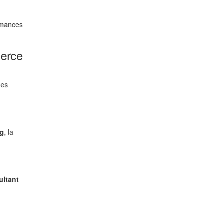
ormances
merce
des
ng
, la
ultant