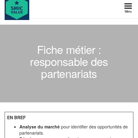
Skip
to
SMIC
Menu
the
value
content
Fiche métier :
responsable des
partenariats
EN BREF
Analyse du marché
pour identifier des opportunités de
partenariats.