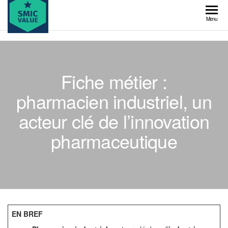
Skip
to
SMIC
Menu
the
value
content
Fiche métier :
pharmacien industriel, un
acteur clé de l’innovation
pharmaceutique
EN BREF