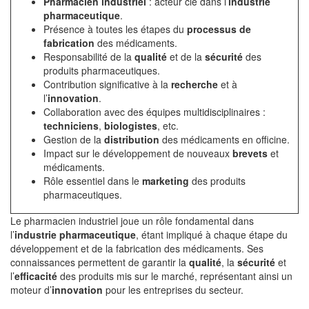
Pharmacien industriel
: acteur clé dans l’
industrie
pharmaceutique
.
Présence à toutes les étapes du
processus de
fabrication
des médicaments.
Responsabilité de la
qualité
et de la
sécurité
des
produits pharmaceutiques.
Contribution significative à la
recherche
et à
l’
innovation
.
Collaboration avec des équipes multidisciplinaires :
techniciens
,
biologistes
, etc.
Gestion de la
distribution
des médicaments en officine.
Impact sur le développement de nouveaux
brevets
et
médicaments.
Rôle essentiel dans le
marketing
des produits
pharmaceutiques.
Le pharmacien industriel joue un rôle fondamental dans
l’
industrie pharmaceutique
, étant impliqué à chaque étape du
développement et de la fabrication des médicaments. Ses
connaissances permettent de garantir la
qualité
, la
sécurité
et
l’
efficacité
des produits mis sur le marché, représentant ainsi un
moteur d’
innovation
pour les entreprises du secteur.