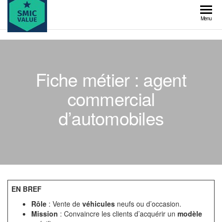
Skip
to
SMIC
Menu
the
value
content
Fiche métier : agent
commercial
d’automobiles
EN BREF
Rôle
: Vente de
véhicules
neufs ou d’occasion.
Mission
: Convaincre les clients d’acquérir un
modèle