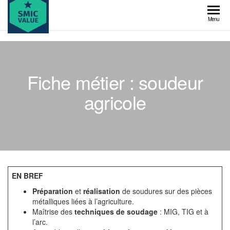
Skip
to
SMIC
Menu
the
value
content
Fiche métier : soudeur
agricole
EN BREF
Préparation
et
réalisation
de soudures sur des pièces
métalliques liées à l’agriculture.
Maîtrise des
techniques de soudage
: MIG, TIG et à
l’arc.