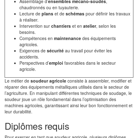
Assemblage d’
ensembles mécano-soudés
,
chaudronnés ou en tuyauterie.
Lecture de
plans
et de
schémas
pour définir les travaux
à réaliser.
Intervention sur
chantiers
et en
atelier
, selon les
besoins.
Compétences en
maintenance
des équipements
agricoles.
Exigences de
sécurité
au travail pour éviter les
accidents.
Perspectives d’
emploi
favorables dans le secteur
agricole.
Le métier de
soudeur agricole
consiste à assembler, modifier et
réparer des équipements métalliques utilisés dans le secteur de
l’agriculture. En manipulant différentes techniques de soudage, le
soudeur joue un rôle fondamental dans l’optimisation des
machines agricoles, garantissant ainsi leur bon fonctionnement et
leur durabilité.
Diplômes requis
Pour exercer en tant que soudeur agricole, plusieurs diplômes